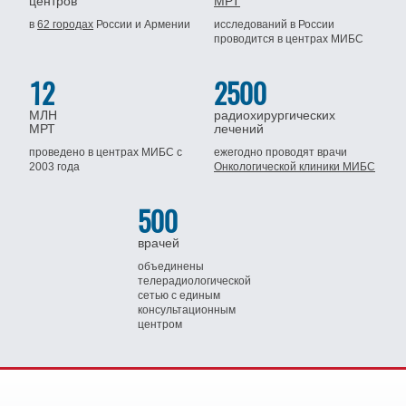
центров
МРТ
в
62 городах
России
и Армении
исследований в России
проводится
в центрах МИБС
12
2500
МЛН
радиохирургических
МРТ
лечений
проведено в центрах МИБС
с
ежегодно проводят врачи
2003 года
Онкологической клиники МИБС
500
врачей
объединены
телерадиологической
сетью
с единым
консультационным
центром