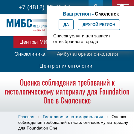
+7 (4812) 65-41-14
Ваш регион -
Смоленск
ДА
ДРУГОЙ РЕГИОН
Список услуг и цен зависит
от выбранного города
Центры МИБС
Протонная терапия
Онкоклиника
Амбулаторная онкология
Центр эпилептологии
Оценка соблюдения требований к
гистологическому материалу для Foundation
One в Смоленске
Главная
Гистология и патоморфология
Оценка
соблюдения требований к гистологическому материалу
для Foundation One