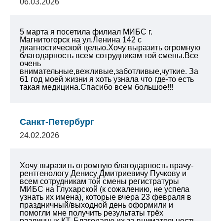
06.03.2026
5 марта я посетила филиал МИБС г.
Магнитогорск на ул.Ленина 142 с
диагностической целью.Хочу выразить огромную
благодарность всем сотрудникам той смены.Все
очень
внимательные,вежливые,заботливые,чуткие. За
61 год моей жизни я хоть узнала что где-то есть
такая медицина.Спасибо всем большое!!!
Санкт-Петербург
24.02.2026
Хочу выразить огромную благодарность врачу-
рентгенологу Денису Дмитриевичу Пучкову и
всем сотрудникам той смены регистратуры
МИБС на Глухарской (к сожалению, не успела
узнать их имена), которые вчера 23 февраля в
праздничный/выходной день оформили и
помогли мне получить результаты трёх
различных КТ. Благодарю их за внимательность,